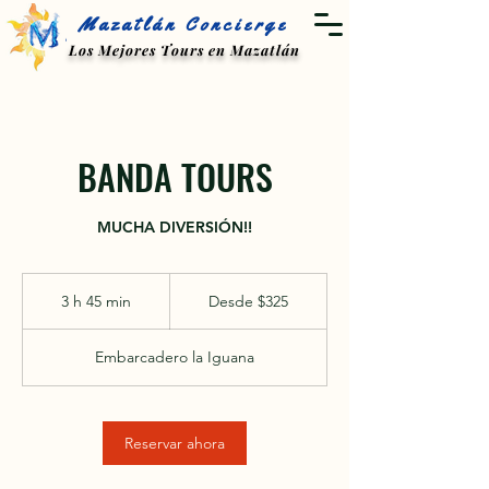
Mazatlán Concierge
Los Mejores Tours en Mazatlán
BANDA TOURS
MUCHA DIVERSIÓN!!
Desde
325
3 h 45 min
3
Desde $325
pesos
mexicanos
h
Embarcadero la Iguana
4
5
m
Reservar ahora
i
n